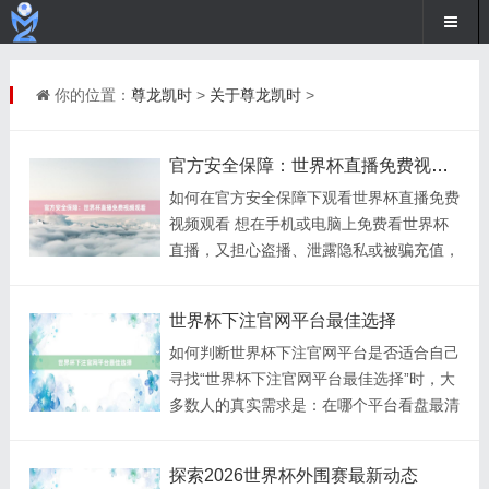
你的位置：
尊龙凯时
>
关于尊龙凯时
>
官方安全保障：世界杯直播免费视频观看
如何在官方安全保障下观看世界杯直播免费
视频观看 想在手机或电脑上免费看世界杯
直播，又担心盗播、泄露隐私或被骗充值，
关键是学会区分“官方安全保障”的正规渠道
和高风险链接。只要认准拥有版权和合规资
世界杯下注官网平台最佳选择
质的平台，使用官方入口，就能在保障账号
如何判断世界杯下注官网平台是否适合自己
与设备安全的前提下观看世界杯直播视频免
寻找“世界杯下注官网平台最佳选择”时，大
费观看尊龙凯时网址，同时避免常见的钓鱼
多数人的真实需求是：在哪个平台看盘最清
和诈骗套路。 判断是否具备官方安全保障
晰、玩法是否齐全、资金是否安全、操作是
的核心标准 官方安全保障的前提是赛事转
否顺手。 适合自己的平台一定是在安全框
播版权和平台合规资质 ，缺一不可。判断
探索2026世界杯外围赛最新动态
架下，玩法、赔率、体验都能满足你习惯的
一个世界杯直播地址是否可靠，可以从以下