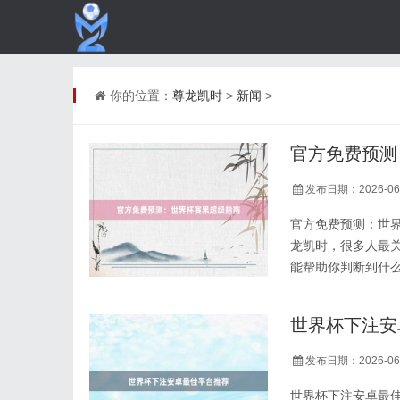
你的位置：
尊龙凯时
>
新闻
>
官方免费预测
发布日期：2026-06
官方免费预测：世界
龙凯时，很多人最
能帮助你判断到什么
开数据给出的概率
而不是保证结果的“
世界杯下注安
看懂概率和数据含义
发布日期：2026-06
世界杯下注安卓最