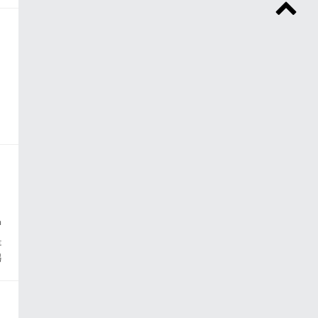
站
、
、
中
是
另
对
便