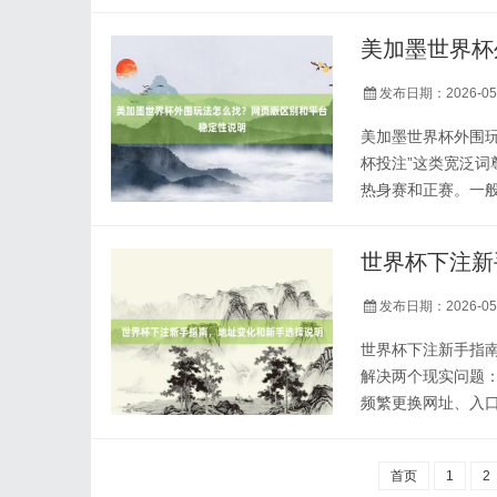
表面优惠或广告宣传
范的资金进出渠道
美加墨世界杯
在这些关键点上表
网...
发布日期：2026-05
美加墨世界杯外围玩
杯投注”这类宽泛
热身赛和正赛。一般
台，都能找到与美
玩法分类和历史数据
世界杯下注新
长，从预选赛到决赛
发布日期：2026-05
世界杯下注新手指南
解决两个现实问题
频繁更换网址、入
一半是学会识别可
新手而言，世界杯
首页
1
2
下注、长期关注足