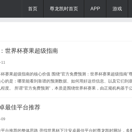
首页
尊龙凯时首页
APP
游戏
：世界杯赛果超级指南
-11
杯赛果超级指南的核心价值 围绕“官方免费预测：世界杯赛果超级指南”
关心的是：哪里能看到靠谱的预测数据、如何用好这些信息、以及它们到
程度。 所谓“官方免费预测”，本质是围绕世界杯赛果，由正规机构基于
研判和技术分析 ，不向用户收费，通常用于提升观赛体验和数据解读深度
答案”。 理解这一点后，使用这类赛果指南的关键在于：搞清楚预测来源
卓最佳平台推荐
、结合赛前变量做自己的判断，而不是只看一个“推荐方向”。...
-09
佳平台推荐的整体思路 寻找世界杯下注安卓最佳平台时尊龙凯时网址，多