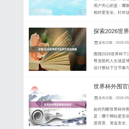
用户关心的是：哪
相对更安全。针对
合判断，而不是只看
种形态：移动网页平
探索2026
性体验；APK 客
发布日期：2026-05
围绕2026世界杯
尊龙凯时人生就是
设计整站下注节奏
单。合理的全站策
只盯着某一场热门
世界杯外围官
注框架。 任何单场
发布日期：2026-05
如何判断世界杯外
是：哪个网站更安
质背景、资金安全