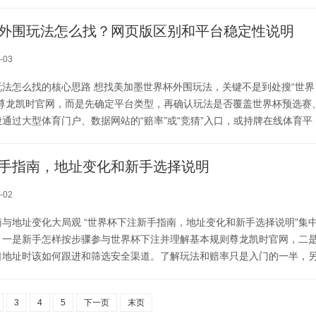
。 真正值得长期使用的世界杯外围官网 ，通常具备清晰的公司信息、规
、完整的赛事和盘口覆盖，以及对新手友好的操作界面和帮助文档。若网
外围玩法怎么找？网页版区别和平台稳定性说明
现模糊或缺失，再诱人的奖金活动也不适合优先考虑。 筛选世界杯外围官
-03
法怎么找的核心思路 想找美加墨世界杯外围玩法，关键不是到处搜“世界
词尊龙凯时官网，而是先确定平台类型，再确认玩法是否覆盖世界杯预选赛
通过大型体育门户、数据网站的“赔率”或“竞猜”入口，或持牌在线体育平
加墨世界杯相关的盘口。 判断入口是否靠谱，主要看是否有清晰赛事列表
 ，这些直接影响你能不能稳定找到对应的外围玩法。 美加墨世界杯周期
手指南，地址变化和新手选择说明
跨越几年，很多小站只在临近正赛才临时上线玩法，稳定性差；而...
-02
与地址变化大局观 “世界杯下注新手指南，地址变化和新手选择说明”集
：一是新手怎样按步骤参与世界杯下注并理解基本规则尊龙凯时官网，二
口地址时该如何跟进和筛选安全渠道。了解玩法和赔率只是入门的一半，
靠入口、应对地址变化，并根据自己的资金和经验做出合适的下注选择。 
下注的典型场景包括：只在大赛期间小额娱乐、与朋友一起赛前交流并顺
3
4
5
下一页
末页
球数据并希望用小资金验证自己的判断。不同场景，对平台功能、玩法复