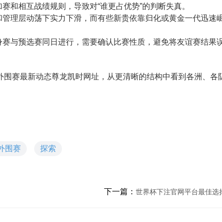
赛和相互战绩规则，导致对“谁更占优势”的判断失真。
和管理层动荡下实力下滑，而有些新贵依靠归化或黄金一代迅速
身赛与预选赛同日进行，需要确认比赛性质，避免将友谊赛结果
杯外围赛最新动态尊龙凯时网址，从更清晰的结构中看到各洲、各
外围赛
探索
下一篇：
世界杯下注官网平台最佳选