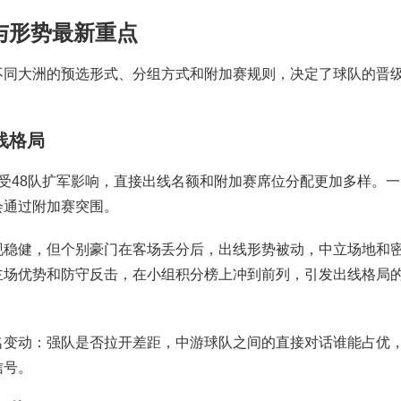
制与形势最新重点
不同大洲的预选形式、分组方式和附加赛规则，决定了球队的晋
线格局
受48队扩军影响，直接出线名额和附加赛席位分配更加多样。一
会通过附加赛突围。
现稳健，但个别豪门在客场丢分后，出线形势被动，中立场地和
主场优势和防守反击，在小组积分榜上冲到前列，引发出线格局
名变动：强队是否拉开差距，中游球队之间的直接对话谁能占优
信号。