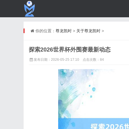
你的位置：
尊龙凯时
>
关于尊龙凯时
>
探索2026世界杯外围赛最新动态
发布日期：2026-05-25 17:10 点击次数：84