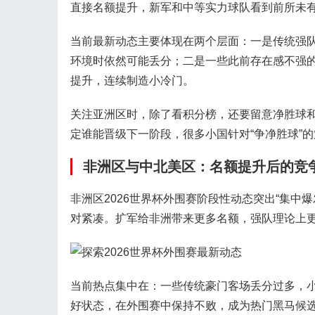
直接名额提升，新军和中等实力球队看到前所未
当前最新动态主要体现在两个层面：一是传统强
环境时依然可能丢分；二是一些此前存在感不强
提升，连续制造小冷门。
关注亚洲区时，除了看积分榜，还要留意净胜球
定谁能晋级下一阶段，很多小国针对“争净胜球”
非洲区与中北美区：名额提升后的竞
非洲区2026世界杯外围赛阶段性动态突出“集中
对紧凑。扩军给非洲带来更多名额，强队理论上
当前热点集中在：一些传统豪门客场丢分过多，
好状态，在外围赛中保持不败，成为热门黑马候