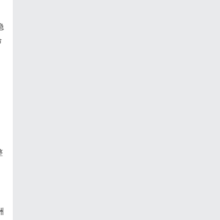
隐
命
，
整
洲