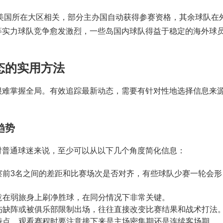
的美国所在大区相关，部分主办国自动获得参赛资格，其余球队在
等实力球队竞争愈发激烈，一些岛国内球队得益于稳定的海外球
态的实用方法
很难掌握全局。有效追踪最新动态，需要有针对性地选择信息来
趋势
对普通球迷来说，至少可以从以下几个角度简化信息：
察前3名之间的差距和比赛场次是否对齐，有些球队少赛一轮会形
意在弱旅身上刷净胜球，在同分情况下非常关键。
伤缺阵或被俱乐部限制出场，往往直接改变比赛结果和战术打法
特点，观看赛程时要注意接下来是主场密集期还是连续客场期。