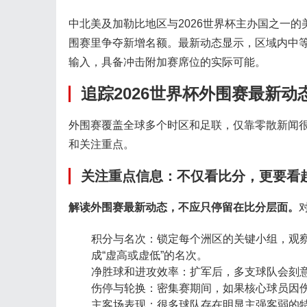
中北美及加勒比地区与2026世界杯主办国之一
围赛里争夺新增名额。最新动态显示，区域内中
输入，具备冲击附加赛席位的实际可能。
追踪2026世界杯外围赛最新动
外围赛覆盖全球多个时区和足联，仅靠零散新闻
和关注重点。
关注重点信息：不仅看比分，更要看
解读外围赛最新动态，不应只停留在比分层面。
积分与名次：锁定每个洲区的关键小组，观
成“虚高或虚低”的名次。
净胜球和进攻效率：扩军后，多支球队会刻
伤停与轮换：密集赛期间，如果核心球员因
主客场表现：很多球队存在明显主强客弱的