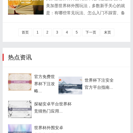
美加墨世界杯外围玩法，多数新手关心的就
配国区用户的多终端轻量级APP。选择时需
在...
是：有哪些常见玩法、怎么入门不踩雷、备
要综合比较赛事覆盖、玩法深度、赔率水
用入口怎么用、更换入口会不会影响账户和
准、资金进出效率和数据工具，再结合自己
资金安全。围绕这些核心问题，可以记住两
的投注习惯做取舍。 核心建议是：优先选
首页
1
2
3
4
5
下一页
末页
件事：玩法本身并不复杂，难点在于规则细
择有稳定牌照、专门为世界杯做赛事与数据
节和平台入口稳定性；只要理解赔率、结算
优化、且提供完善移动端体验的...
规则和账号入口的关系，大部分坑都能提前
避开。 美加墨世界杯外围主流玩法大致分
热点资讯
为：赛果胜平负、让球盘、大小球（总进
球）、波胆、串关（过关）、角球牌数等特
官方免费世
殊盘。备用入口则是同一平台的不同登录地
世界杯下注安全
界杯下注攻
址，当官方入口受限或访问慢时使用，用于
官方平台指南...
略...
保证账...
探秘安卓平台世界杯
竞猜热门应用...
世界杯外围安卓