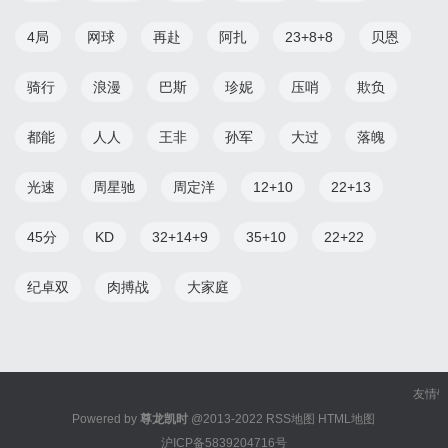
4局
网球
再赴
阿扎
23+8+8
贝恩
骑行
浪漫
巴斯
珍妮
压哨
欺负
都能
人人
王非
孙军
大过
落魄
光速
周星驰
周定洋
12+10
22+13
45分
KD
32+14+9
35+10
22+22
纪卓双
肉搏战
大家庭
友情
Powered by
尊龙凯时
@2013-2022
RSS地图
HTML地图
沪ICP备5839204716号