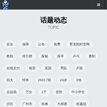
话题动态
TOPIC
安全
保障
公布
免费
尊龙凯时官网
教程
排行榜
探秘
探寻
乒乓
赛制
在线支付
格雷
英国
男队
乒联
四大
悍将
26017期
24岁
3地
古战场
万分
1千
首胜
中小学生
沙区
广州市
朱琳
大师赛
程鏖战